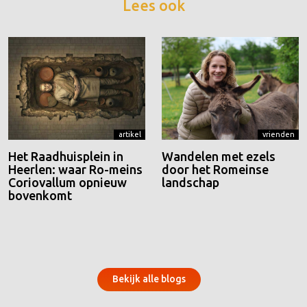
Lees ook
artikel
vrienden
Het Raadhuisplein in
Wandelen met ezels
Heerlen: waar Ro-meins
door het Romeinse
Coriovallum opnieuw
landschap
bovenkomt
Bekijk alle blogs