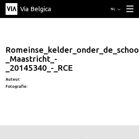
Via Belgica
Routes
NL
▼
Wandelroutes
Luisterroutes
Fietsroutes
Events
Blog
▼
Romeinse_kelder_onder_de_schoo
Vrienden
Educatie
Recept
Artikel
Over Via Belgica
▼
_Maastricht_-
Over Via Belgica
Onderzoek
Vrienden
Educatie
De gids
_20145340_-_RCE
Organisatie
▼
Auteur:
Gemeentes
Contact
Pers
Fotografie: