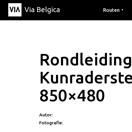
Via Belgica
Routen
▼
Hörrouten
Wanderwege
Fahrradrouten
Rondleiding
Kunraderst
850×480
Autor:
Fotografie: