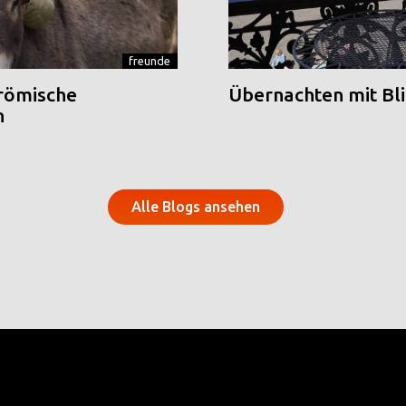
freunde
 römische
Übernachten mit Blic
n
Alle Blogs ansehen