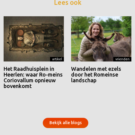
Lees ook
artikel
vrienden
Het Raadhuisplein in
Wandelen met ezels
Heerlen: waar Ro-meins
door het Romeinse
Coriovallum opnieuw
landschap
bovenkomt
Bekijk alle blogs