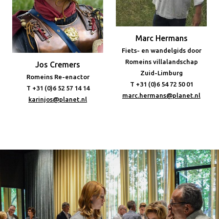
Marc Hermans
Fiets- en wandelgids door
Romeins villalandschap
Jos Cremers
Zuid-Limburg
Romeins Re-enactor
T +31 (0)6 54 72 50 01
T +31 (0)6 52 57 14 14
marc.hermans@planet.nl
karinjos@planet.nl