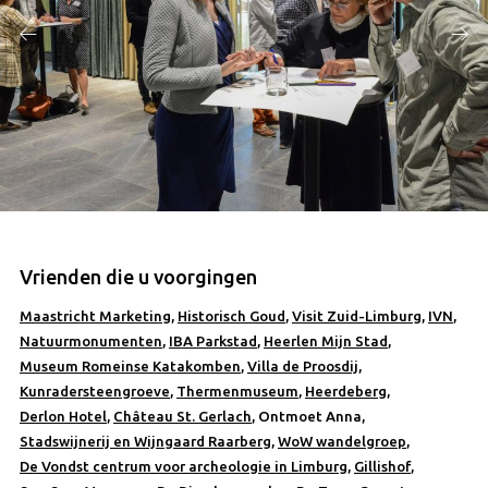
Vrienden die u voorgingen
Maastricht Marketing
,
Historisch Goud
,
Visit Zuid-Limburg
,
IVN
,
Natuurmonumenten
,
IBA Parkstad
,
Heerlen Mijn Stad
,
Museum Romeinse Katakomben
,
Villa de Proosdij
,
Kunradersteengroeve
,
Thermenmuseum
,
Heerdeberg
,
Derlon Hotel
,
Château St. Gerlach
, Ontmoet Anna,
Stadswijnerij en Wijngaard Raarberg
,
WoW wandelgroep
,
De Vondst centrum voor archeologie in Limburg
,
Gillishof
,