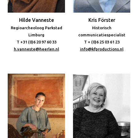
Hilde Vanneste
Kris Förster
Regioarcheoloog Parkstad
Historisch
Limburg
communicatiespecialist
T +31 (0)6 20 97 60 33
T + (0)6 25 03 61 23
h.vanneste@heerlen.nl
info@kfproductions.nl