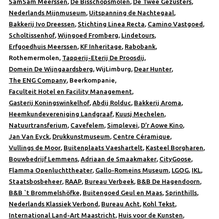
SamSam Meerssen
,
De Bisschopsmolen
,
De Twee Gezusters
,
Nederlands Mijnmuseum
,
Uitspanning de Nachtegaal
,
Bakkerij Ivo Dreessen
,
Stichting Linea Recta
,
Camino Vastgoed
,
Scholtissenhof
,
Wijngoed Fromberg
,
Lindetours
,
Erfgoedhuis Meerssen
,
KF Inheritage
,
Rabobank
,
Rothemermolen,
Tapperij-Eterij De Proosdij
,
Domein De Wijngaardsberg
, WijLimburg,
Dear Hunter
,
The ENG Company
, Beerkompanie,
Faculteit Hotel en Facility Management
,
Gasterij Koningswinkelhof
,
Abdij Rolduc
,
Bakkerij Aroma
,
Heemkundevereniging Landgraaf
,
Kuusj Mechelen
,
Natuurtransferium
,
Cavefelem
,
Simplevei
,
D’r Aowe Kino
,
Jan Van Eyck
,
Drukkunstmuseum
,
Centre Céramique
,
Vullings de Moor
,
Buitenplaats Vaeshartelt
,
Kasteel Borgharen
,
Bouwbedrijf Lemmens
,
Adriaan de Smaakmaker
,
CityGoose
,
Flamma Openluchttheater
,
Gallo-Romeins Museum
,
LGOG
,
IKL
,
Staatsbosbeheer
,
RAAP
,
Bureau Verbeek
,
B&B De Hagendoorn
,
B&B `t Brommelshöfke,
Buitengoed Geul en Maas
,
Sprinthills
,
Nederlands Klassiek Verbond
,
Bureau Acht
,
Kohl Tekst
,
International Land-Art Maastricht
,
Huis voor de Kunsten
,