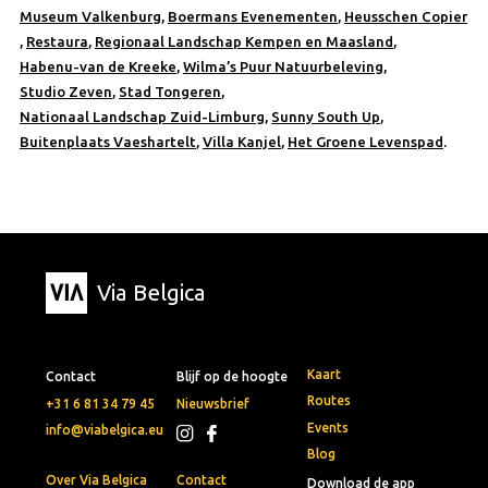
Museum Valkenburg
,
Boermans Evenementen
,
Heusschen Copier
,
Restaura
,
Regionaal Landschap Kempen en Maasland
,
Habenu-van de Kreeke
,
Wilma’s Puur Natuurbeleving
,
Studio Zeven
,
Stad Tongeren
,
Nationaal Landschap Zuid-Limburg,
Sunny South Up
,
Buitenplaats Vaeshartelt
,
Villa Kanjel
,
Het Groene Levenspad
.
Via Belgica
Kaart
Contact
Blijf op de hoogte
Routes
+31 6 81 34 79 45
Nieuwsbrief
Events
info@viabelgica.eu
Blog
Over Via Belgica
Contact
Download de app