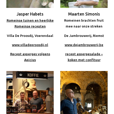
Jasper Habets
Maarten Simonis
Romeinse tuinen en heerlijke
Romeinen brachten fruit
Romeinse recepten
mee naar onze streken
Villa De Proosdij, Voerendaal
De Jambrouwerij, Riemst
www.villadeproosdij.nl
www.dejambrouwerij.be
Recept asperges volgens
recept aspergesalade –
Apicius
koken met confituur