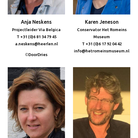
Anja Neskens
Karen Jeneson
Projectleider Via Belgica
Conservator Het Romeins
T +31 (0)6 81 34 79 45
Museum
a.neskens@heerlen.nl
T +31 (0)6 17 92 04 42
info@hetromeinsmuseum.nl
©
DoorDries