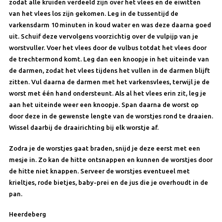
zodat alle kruiden verdeeld zijn over het vlees en de eiwitten
van het vlees los zijn gekomen. Leg in de tussentijd de
varkensdarm 10 minuten in koud water en was deze daarna goed
uit. Schuif deze vervolgens voorzichtig over de vulpijp van je
worstvuller. Voer het vlees door de vul­bus totdat het vlees door
de trechtermond komt. Leg dan een knoopje in het uiteinde van
de darmen, zodat het vlees tijdens het vullen in de darmen blijft
zitten. Vul daarna de darmen met het varkensvlees, terwijl je de
worst met één hand onder­steunt. Als al het vlees erin zit, leg je
aan het uiteinde weer een knoopje. Span daarna de worst op
door deze in de gewenste lengte van de worstjes rond te draaien.
Wissel daarbij de draairichting bij elk worstje af.
Zodra je de worstjes gaat braden, snijd je deze eerst met een
mesje in. Zo kan de hitte ontsnappen en kunnen de worstjes door
de hitte niet knappen. Serveer de worstjes eventueel met
krieltjes, rode bietjes, baby-prei en de jus die je overhoudt in de
pan.
Heerdeberg