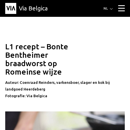
Via Belgica
Routes
NL
▼
Wandelroutes
Luisterroutes
Fietsroutes
Events
Blog
▼
L1 recept – Bonte
Vrienden
Educatie
Recept
Artikel
Over Via Belgica
▼
recept
Bentheimer
Over Via Belgica
Onderzoek
Vrienden
Educatie
De gids
braadworst op
Organisatie
▼
Romeinse wijze
Gemeentes
Contact
Pers
Auteur: Coenraad Reinders, varkensboer, slager en kok bij
landgoed Heerdeberg
Fotografie: Via Belgica