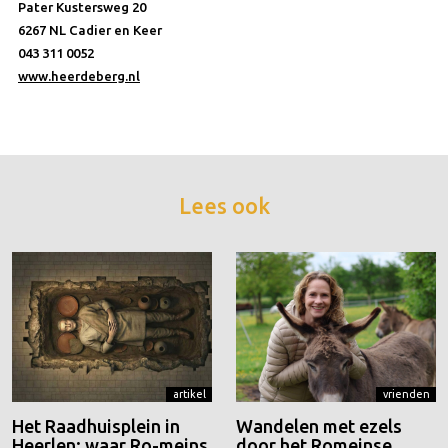
Pater Kustersweg 20
6267 NL Cadier en Keer
043 311 0052
www.heerdeberg.nl
Lees ook
artikel
vrienden
Het Raadhuisplein in
Wandelen met ezels
Heerlen: waar Ro-meins
door het Romeinse