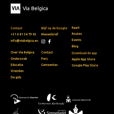
Via Belgica
Kaart
Contact
Blijf op de hoogte
Routes
+31 6 81 34 79 45
Nieuwsbrief
Events
info@viabelgica.eu
Blog
Over Via Belgica
Contact
Download de app
Onderzoek
Pers
Apple App Store
Educatie
Gemeentes
Google Play Store
Vrienden
De gids