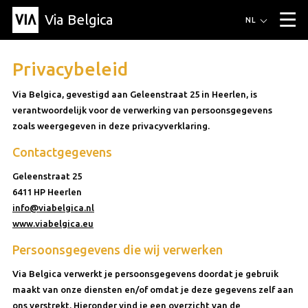
Via Belgica
Routes
NL
▼
Wandelroutes
Luisterroutes
Fietsroutes
Events
Privacybeleid
Blog
▼
Via Belgica, gevestigd aan Geleenstraat 25 in Heerlen, is
verantwoordelijk voor de verwerking van persoonsgegevens
Vrienden
Educatie
Recept
Artikel
Over Via Belgica
▼
zoals weergegeven in deze privacyverklaring.
Over Via Belgica
Onderzoek
Vrienden
Educatie
De gids
Organisatie
Contactgegevens
▼
Gemeentes
Contact
Pers
Geleenstraat 25
6411 HP Heerlen
info@viabelgica.nl
www.viabelgica.eu
Persoonsgegevens die wij verwerken
Via Belgica verwerkt je persoonsgegevens doordat je gebruik
maakt van onze diensten en/of omdat je deze gegevens zelf aan
ons verstrekt. Hieronder vind je een overzicht van de