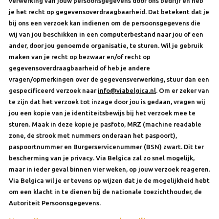
verwerking van jouw persoonsgegevens door ons bedrijf en heb
je het recht op gegevensoverdraagbaarheid. Dat betekent dat je
bij ons een verzoek kan indienen om de persoonsgegevens die
wij van jou beschikken in een computerbestand naar jou of een
ander, door jou genoemde organisatie, te sturen. Wil je gebruik
maken van je recht op bezwaar en/of recht op
gegevensoverdraagbaarheid of heb je andere
vragen/opmerkingen over de gegevensverwerking, stuur dan een
gespecificeerd verzoek naar
info@viabelgica.nl
. Om er zeker van
te zijn dat het verzoek tot inzage door jou is gedaan, vragen wij
jou een kopie van je identiteitsbewijs bij het verzoek mee te
sturen. Maak in deze kopie je pasfoto, MRZ (machine readable
zone, de strook met nummers onderaan het paspoort),
paspoortnummer en Burgerservicenummer (BSN) zwart. Dit ter
bescherming van je privacy. Via Belgica zal zo snel mogelijk,
maar in ieder geval binnen vier weken, op jouw verzoek reageren.
Via Belgica wil je er tevens op wijzen dat je de mogelijkheid hebt
om een klacht in te dienen bij de nationale toezichthouder, de
Autoriteit Persoonsgegevens.