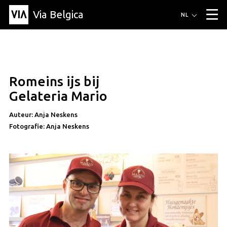
Via Belgica
Routes
NL
▼
Wandelroutes
Luisterroutes
Fietsroutes
Events
Blog
▼
Romeins ijs bij
Vrienden
Educatie
Recept
Artikel
Over Via Belgica
▼
vrienden
Gelateria Mario
Over Via Belgica
Onderzoek
Vrienden
Educatie
De gids
Organisatie
▼
Auteur: Anja Neskens
Fotografie: Anja Neskens
Gemeentes
Contact
Pers