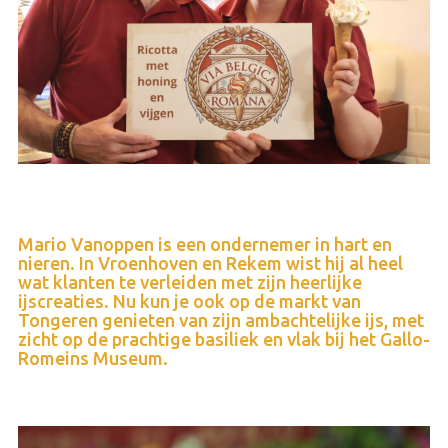
Mario Vanoppen is een ondernemer in hart en
nieren. In Vroenhoven en Rekem wist hij al heel
wat klanten te verleiden met zijn heerlijke
ijscreaties. Nu kun je ook op de markt van
Tongeren genieten van zijn ambachtelijke ijs, met
zicht op de prachtige basiliek en vlak bij het Gallo-
Romeins Museum.