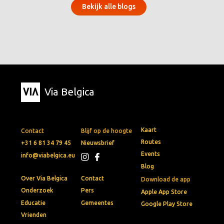
Bekijk alle blogs
Via Belgica
Kaart
Contact
Blijf op de hoogte
Routes
+31 6 81 34 79 45
Nieuwsbrief
Events
info@viabelgica.eu
Blog
Over Via Belgica
Contact
Download de app
Onderzoek
Pers
Apple App Store
Educatie
Gemeentes
Google Play Store
Vrienden