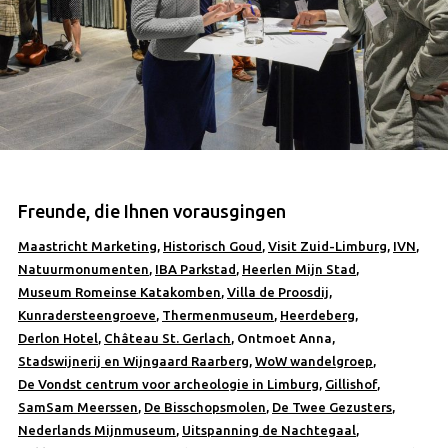
Freunde, die Ihnen vorausgingen
Maastricht Marketing
,
Historisch Goud
,
Visit Zuid-Limburg
,
IVN
,
Natuurmonumenten
,
IBA Parkstad
,
Heerlen Mijn Stad
,
Museum Romeinse Katakomben
,
Villa de Proosdij
,
Kunradersteengroeve
,
Thermenmuseum
,
Heerdeberg
,
Derlon Hotel
,
Château St. Gerlach
, Ontmoet Anna,
Stadswijnerij en Wijngaard Raarberg
,
WoW wandelgroep
,
De Vondst centrum voor archeologie in Limburg
,
Gillishof
,
SamSam Meerssen
,
De Bisschopsmolen
,
De Twee Gezusters
,
Nederlands Mijnmuseum
,
Uitspanning de Nachtegaal
,