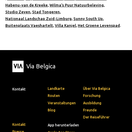
Habenu-van de Kreeke
,
Wilma’s Puur Natuurbeleving
,
Studio Zeven
,
Stad Tongeren
,
Nationaal Landschap Zuid-Limburg,
Sunny South Up
,
Buitenplaats Vaeshartelt
,
Villa Kanjel
,
Het Groene Levenspad
.
Via Belgica
Landkarte
Über Via Belgica
Kontakt
Routen
Forschung
Veranstaltungen
Ausbildung
Blog
Freunde
Der Reiseführer
Kontakt
App herunterladen
Presse