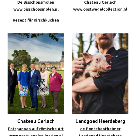
De Bisschopsmolen
Chateau Gerlach
www.bisschopsmolen.nl
www.oostwegelcollection.nl
Rezept für Kirschkuchen
Chateau Gerlach
Landgoed Heerdeberg
Entspannen auf römische Art
de Bontebentheimer
www.oostwegelcollection.nl
Landgoed Heerdeberg