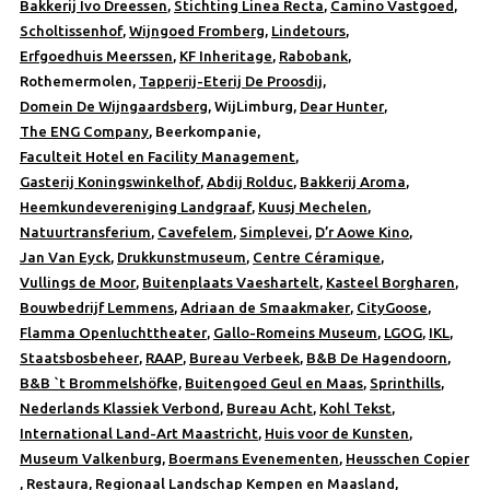
Bakkerij Ivo Dreessen
,
Stichting Linea Recta
,
Camino Vastgoed
,
Scholtissenhof
,
Wijngoed Fromberg
,
Lindetours
,
Erfgoedhuis Meerssen
,
KF Inheritage
,
Rabobank
,
Rothemermolen,
Tapperij-Eterij De Proosdij
,
Domein De Wijngaardsberg
, WijLimburg,
Dear Hunter
,
The ENG Company
, Beerkompanie,
Faculteit Hotel en Facility Management
,
Gasterij Koningswinkelhof
,
Abdij Rolduc
,
Bakkerij Aroma
,
Heemkundevereniging Landgraaf
,
Kuusj Mechelen
,
Natuurtransferium
,
Cavefelem
,
Simplevei
,
D’r Aowe Kino
,
Jan Van Eyck
,
Drukkunstmuseum
,
Centre Céramique
,
Vullings de Moor
,
Buitenplaats Vaeshartelt
,
Kasteel Borgharen
,
Bouwbedrijf Lemmens
,
Adriaan de Smaakmaker
,
CityGoose
,
Flamma Openluchttheater
,
Gallo-Romeins Museum
,
LGOG
,
IKL
,
Staatsbosbeheer
,
RAAP
,
Bureau Verbeek
,
B&B De Hagendoorn
,
B&B `t Brommelshöfke,
Buitengoed Geul en Maas
,
Sprinthills
,
Nederlands Klassiek Verbond
,
Bureau Acht
,
Kohl Tekst
,
International Land-Art Maastricht
,
Huis voor de Kunsten
,
Museum Valkenburg
,
Boermans Evenementen
,
Heusschen Copier
,
Restaura
,
Regionaal Landschap Kempen en Maasland
,