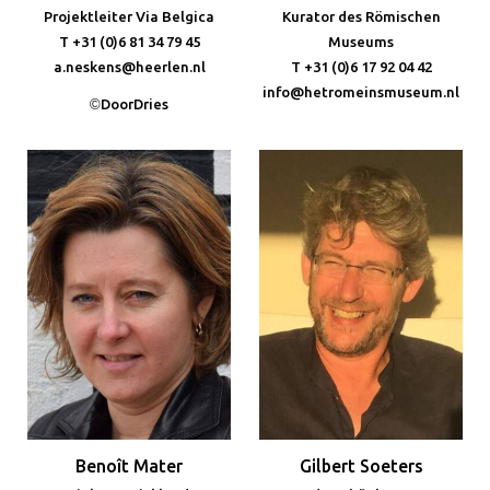
Projektleiter Via Belgica
Kurator des Römischen
T +31 (0)6 81 34 79 45
Museums
a.neskens@heerlen.nl
T +31 (0)6 17 92 04 42
info@hetromeinsmuseum.nl
©
DoorDries
Benoît Mater
Gilbert Soeters