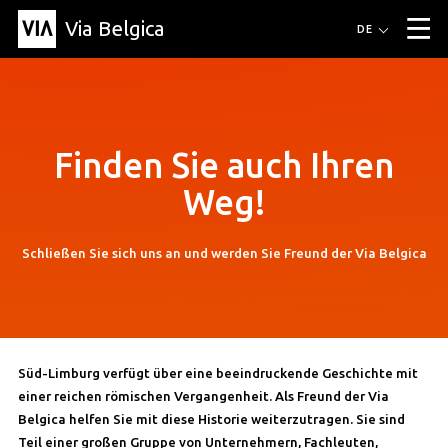
Via Belgica
Routen
DE
▼
Fahrradrouten
Wanderwege
Hörrouten
Veranstaltungen
Blog
▼
Finden Sie auch Ihren
Freunde
Bildung
Rezept
Artikel
Über Via Belgica
▼
Weg!
Über Via Belgica
Der Reiseführer
Ausbildung
Forschung
Freunde
Organisation
▼
Schließen Sie sich uns an und werden Sie Freund der Via Belgica
Gemeinden
Kontakt
Presse
Süd-Limburg verfügt über eine beeindruckende Geschichte mit
einer reichen römischen Vergangenheit. Als Freund der Via
Belgica helfen Sie mit diese Historie weiterzutragen. Sie sind
Teil einer großen Gruppe von Unternehmern, Fachleuten,