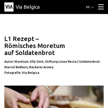
Via Belgica
Routen
DE
▼
Fahrradrouten
Wanderwege
Hörrouten
Veranstaltungen
Blog
▼
L1 Rezept –
Freunde
Bildung
Rezept
Artikel
Über Via Belgica
▼
rezept
Römisches Moretum
Über Via Belgica
Der Reiseführer
Ausbildung
Forschung
Freunde
auf Soldatenbrot
Organisation
▼
Autor: Moretum: Elly Smit, Stiftung Linea Recta | Soldatenbrot:
Gemeinden
Kontakt
Presse
Marcel Bekkers, Bäckerei Aroma
Fotografie: Via Belgica