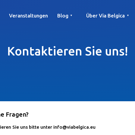
Veranstaltungen
Blog
Über Via Belgica
▼
▼
Artikel
Bildung
Rezept
Freunde
Über Via Belgica
Forschung
Ausbildung
Freunde
Der Reiseführer
Kontaktieren Sie uns!
e Fragen?
eren Sie uns bitte unter info@viabelgica.eu