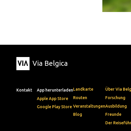
Via Belgica
Landkarte
Über Via Bel
Kontakt
App herunterladen
Routen
Forschung
Apple App Store
Veranstaltungen
Ausbildung
Google Play Store
Blog
Freunde
Der Reisefüh