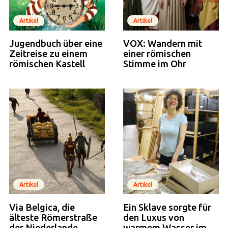
Artikel
Artikel
Jugendbuch über eine
VOX: Wandern mit
Zeitreise zu einem
einer römischen
römischen Kastell
Stimme im Ohr
Artikel
Artikel
Via Belgica, die
Ein Sklave sorgte für
älteste Römerstraße
den Luxus von
der Niederlande
warmem Wasser im