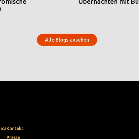
 römische
Übernachten mit Blic
n
Alle Blogs ansehen
gica
Kontakt
Presse