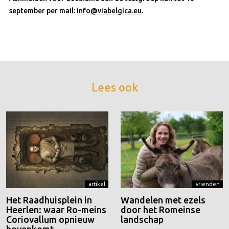
september per mail:
info@viabelgica.eu
.
Lees ook
artikel
vrienden
Het Raadhuisplein in
Wandelen met ezels
Heerlen: waar Ro-meins
door het Romeinse
Coriovallum opnieuw
landschap
bovenkomt