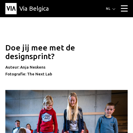
Via Belgica
Routes
NL
▼
Wandelroutes
Luisterroutes
Fietsroutes
Events
Blog
▼
Doe jij mee met de
Vrienden
Educatie
Recept
Artikel
Over Via Belgica
▼
educatie
designsprint?
Over Via Belgica
Onderzoek
Vrienden
Educatie
De gids
Organisatie
▼
Auteur: Anja Neskens
Fotografie: The Next Lab
Gemeentes
Contact
Pers