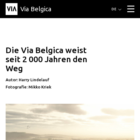
Via Belgica
Routen
DE
▼
Fahrradrouten
Wanderwege
Hörrouten
Veranstaltungen
Blog
▼
Die Via Belgica weist
Freunde
Bildung
Rezept
Artikel
Über Via Belgica
▼
artikel
seit 2 000 Jahren den
Über Via Belgica
Der Reiseführer
Ausbildung
Forschung
Freunde
Weg
Organisation
▼
Autor: Harry Lindelauf
Gemeinden
Kontakt
Presse
Fotografie: Mikko Kriek