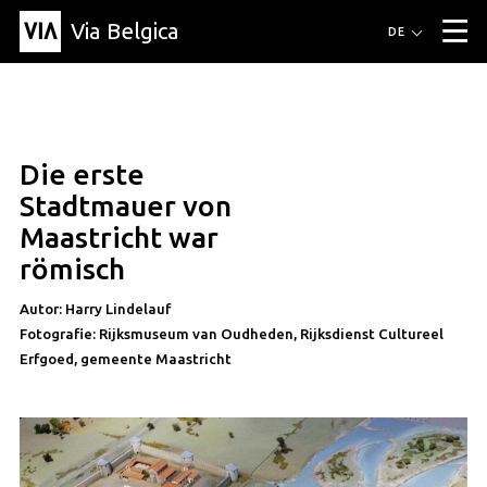
Via Belgica
Routen
DE
▼
Fahrradrouten
Wanderwege
Hörrouten
Veranstaltungen
Blog
▼
Die erste
Freunde
Bildung
Rezept
Artikel
Über Via Belgica
▼
artikel
Stadtmauer von
Über Via Belgica
Der Reiseführer
Ausbildung
Forschung
Freunde
Maastricht war
Organisation
▼
römisch
Gemeinden
Kontakt
Presse
Autor: Harry Lindelauf
Fotografie: Rijksmuseum van Oudheden, Rijksdienst Cultureel
Erfgoed, gemeente Maastricht