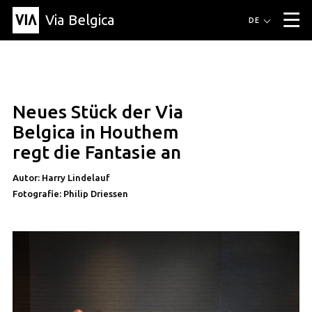
Via Belgica
Routen
DE
▼
Fahrradrouten
Wanderwege
Hörrouten
Veranstaltungen
Blog
▼
Neues Stück der Via
Freunde
Bildung
Rezept
Artikel
Über Via Belgica
▼
Belgica in Houthem
Über Via Belgica
Der Reiseführer
Ausbildung
Forschung
Freunde
regt die Fantasie an
Organisation
▼
Autor: Harry Lindelauf
Gemeinden
Kontakt
Presse
Fotografie: Philip Driessen