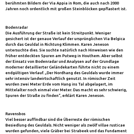
berühmten Bildern der Via Appia in Rom, die auch nach 2000
Jahren noch ordentlich mit großen Steinblöcken gepflastert ist.
Bodenradar
Die Ausführung der Straße ist kein Streitpunkt. Weniger
gesichert ist der genaue Verlauf der ursprünglichen Via Belgica
durch das Geuldal in Richtung Klimmen. Karen Jeneson
untersuchte dies. Sie suchte natürlich nach Hinweisen wie den
früher entdeckten Spuren am Putweg in Houthem. Aber selbst
der Einsatz von Bodenradar und Analysen auf der Grundlage
moderner detaillierter Geländekarten führte nicht zu einem
endgültigen Verlauf. „Der Nordhang des Geuldals wurde immer
sehr intensiv landwirtschaftlich genutzt. In römischer Zeit
wurden zwei Meter Erde vom Hang ins Tal abgelagert, im
Mittelalter noch einmal vier Meter. Das macht es sehr schwierig,
Spuren der Straße zu finden“, erklärt Karen Jeneson.
Ravensbos
Viel besser auffindbar sind die Überreste der römischen
Besiedlung des Geuldals. Nicht weniger als zwölf villae rusticae
wurden gefunden, viele Gräber bei Strabeek und das Fundament