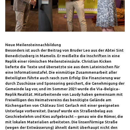
Neue Meilenstein­nachbildung
Besonders ist auch der Beitrag von Bruder Leo aus der Abtei Sint
Benedictusberg in Mamelis. Er meißelte die Inschriften in eine
Replik einer römischen Meilensteinsäule. Christian Kicken
lieferte die Texte und übersetzte sie aus dem Lateinischen für
eine Informationstafel. Die einmütige Zusammenarbeit aller
Beteiligten führte auch rasch zum Erfolg: Die Finanzierung war
durch Zuschüsse und Sponsoring gesichert, die Genehmigung der
Gemeinde lag vor, und im Sommer 2021 wurde die Via-Belgica-
Replik Realität. Mitarbeitende von Laudy haben gemeinsam mit
Freiwilligen des Heimatvereins das benötigte Gelände am
Küchengarten von Château Sint Gerlach mit einer geeigneten
Unterlage vorbereitet. Darauf wurde ein Straßenbelag aus
Geschiebelehm und Kies aufgebracht – genau wie die Römer, die
mit lokalen Materialien arbeiteten. Die linsenförmige Straße
(wegen der Entwässerung) ähnelt damit überhaupt nicht den