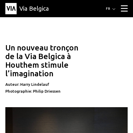
Via Belgica
Itinéraires
FR
▼
Itinéraires de randonnée
Itinéraires cyclables
Parcours d'écoute
Événements
Blog
▼
Un nouveau tronçon
Éducation
Recette
Article
Amis
À propos de Via Belgica
▼
de la Via Belgica à
À propos de via belgica
Recherche
Éducation
Le guide
Amis
Houthem stimule
Organisation
▼
l’imagination
Communes
Contact
Presse
Auteur: Harry Lindelauf
Photographie: Philip Driessen