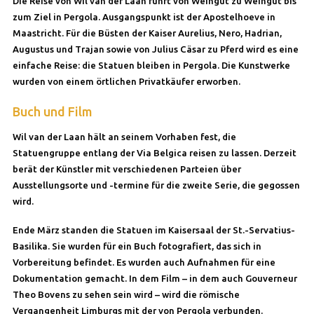
Die Reise von Wil van der Laan führt von Weingut zu Weingut bis
zum Ziel in Pergola. Ausgangspunkt ist der Apostelhoeve in
Maastricht. Für die Büsten der Kaiser Aurelius, Nero, Hadrian,
Augustus und Trajan sowie von Julius Cäsar zu Pferd wird es eine
einfache Reise: die Statuen bleiben in Pergola. Die Kunstwerke
wurden von einem örtlichen Privatkäufer erworben.
Buch und Film
Wil van der Laan hält an seinem Vorhaben fest, die
Statuengruppe entlang der Via Belgica reisen zu lassen. Derzeit
berät der Künstler mit verschiedenen Parteien über
Ausstellungsorte und -termine für die zweite Serie, die gegossen
wird.
Ende März standen die Statuen im Kaisersaal der St.-Servatius-
Basilika. Sie wurden für ein Buch fotografiert, das sich in
Vorbereitung befindet. Es wurden auch Aufnahmen für eine
Dokumentation gemacht. In dem Film – in dem auch Gouverneur
Theo Bovens zu sehen sein wird – wird die römische
Vergangenheit Limburgs mit der von Pergola verbunden.