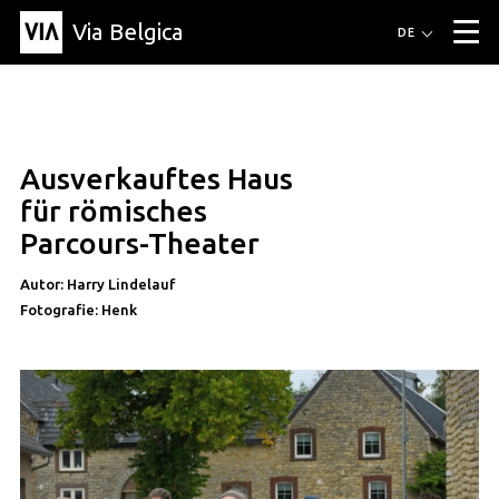
Via Belgica
Routen
DE
▼
Fahrradrouten
Wanderwege
Hörrouten
Veranstaltungen
Blog
▼
Ausverkauftes Haus
Freunde
Bildung
Rezept
Artikel
Über Via Belgica
▼
für römisches
Über Via Belgica
Der Reiseführer
Ausbildung
Forschung
Freunde
Parcours-Theater
Organisation
▼
Autor: Harry Lindelauf
Gemeinden
Kontakt
Presse
Fotografie: Henk