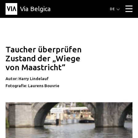
Via Belgica
Routen
DE
▼
Fahrradrouten
Wanderwege
Hörrouten
Veranstaltungen
Blog
▼
Taucher überprüfen
Freunde
Bildung
Rezept
Artikel
Über Via Belgica
▼
artikel
Zustand der „Wiege
Über Via Belgica
Der Reiseführer
Ausbildung
Forschung
Freunde
von Maastricht“
Organisation
▼
Autor: Harry Lindelauf
Gemeinden
Kontakt
Presse
Fotografie: Laurens Bouvrie