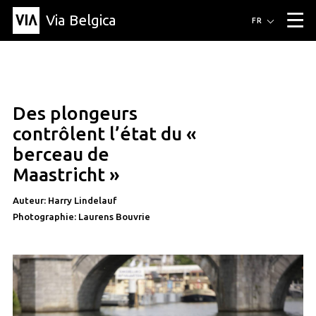
Via Belgica
Itinéraires
FR
▼
Itinéraires de randonnée
Itinéraires cyclables
Parcours d'écoute
Événements
Blog
▼
Des plongeurs
Éducation
Recette
Article
Amis
À propos de Via Belgica
▼
article
contrôlent l’état du «
À propos de via belgica
Recherche
Éducation
Le guide
Amis
berceau de
Organisation
▼
Maastricht »
Communes
Contact
Presse
Auteur: Harry Lindelauf
Photographie: Laurens Bouvrie