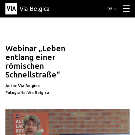
Via Belgica
Routen
DE
▼
Fahrradrouten
Wanderwege
Hörrouten
Veranstaltungen
Blog
▼
Webinar „Leben
Freunde
Bildung
Rezept
Artikel
Über Via Belgica
▼
bildung
entlang einer
Über Via Belgica
Der Reiseführer
Ausbildung
Forschung
Freunde
römischen
Organisation
▼
Schnellstraße“
Gemeinden
Kontakt
Presse
Autor: Via Belgica
Fotografie: Via Belgica