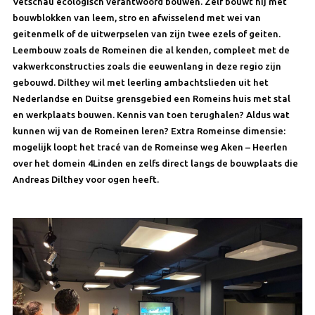
Vetschau ecologisch verantwoord bouwen. Zelf bouwt hij met
bouwblokken van leem, stro en afwisselend met wei van
geitenmelk of de uitwerpselen van zijn twee ezels of geiten.
Leembouw zoals de Romeinen die al kenden, compleet met de
vakwerkconstructies zoals die eeuwenlang in deze regio zijn
gebouwd. Dilthey wil met leerling ambachtslieden uit het
Nederlandse en Duitse grensgebied een Romeins huis met stal
en werkplaats bouwen. Kennis van toen terughalen? Aldus wat
kunnen wij van de Romeinen leren? Extra Romeinse dimensie:
mogelijk loopt het tracé van de Romeinse weg Aken – Heerlen
over het domein 4Linden en zelfs direct langs de bouwplaats die
Andreas Dilthey voor ogen heeft.