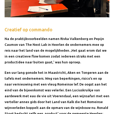
Creatief op commando
Na de praktijkvoorbeelden namen Rivka Valkenberg en Pepijn
Caumon van The Next Lab in Heerlen de ondernemers mee op
reis naar het land van de mogelijkheden. ‚Het gaat erom dat we
in een creatieve flow komen zodat iedereen straks met een
productidee naar buiten gaat,‘ was hun oproep.
Een uur lang gonsde het in Maastricht, Aken en Tongeren aan de
tafels met ondernemers. Weg van beperkingen, risico’s en op
naar vernieuwing met een vleug Romeinse lef. De oogst aan het
eind van de bijeenkomst was velerlei. Een Luciuskruikje van
aardewerk met eau de vie uit Voerendaal, een wijnsafari met een
verteller annex gids door het Land van Kalk die het Romeinse
wijnverleden koppelt aan de opmars van de wijnbouw nu. Ronald
Stoot bedacht zelfs een ‚product‘ voor de gemeente Heerlen: