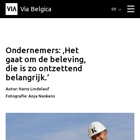
Via Belgica
Routen
DE
▼
Fahrradrouten
Wanderwege
Hörrouten
Veranstaltungen
Blog
▼
Ondernemers: ‚Het
Freunde
Bildung
Rezept
Artikel
Über Via Belgica
▼
freunde
gaat om de beleving,
Über Via Belgica
Der Reiseführer
Ausbildung
Forschung
Freunde
die is zo ontzettend
Organisation
▼
belangrijk.‘
Gemeinden
Kontakt
Presse
Autor: Harry Lindelauf
Fotografie: Anja Neskens