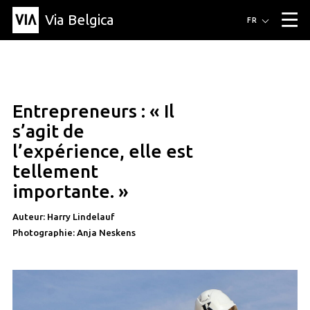
Via Belgica
Itinéraires
FR
▼
Itinéraires de randonnée
Itinéraires cyclables
Parcours d'écoute
Événements
Blog
▼
Entrepreneurs : « Il
Éducation
Recette
Article
Amis
À propos de Via Belgica
▼
amis
s’agit de
À propos de via belgica
Recherche
Éducation
Le guide
Amis
l’expérience, elle est
Organisation
▼
tellement
Communes
Contact
Presse
importante. »
Auteur: Harry Lindelauf
Photographie: Anja Neskens