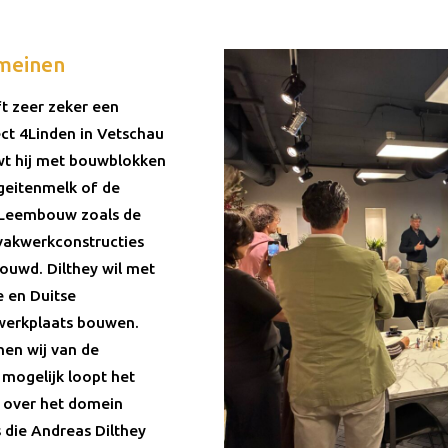
meinen
t zeer zeker een
ect 4Linden in Vetschau
wt hij met bouwblokken
geitenmelk of de
. Leembouw zoals de
vakwerkconstructies
bouwd. Dilthey wil met
e en Duitse
 werkplaats bouwen.
nen wij van de
mogelijk loopt het
 over het domein
 die Andreas Dilthey