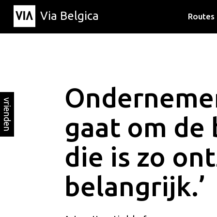
Via Belgica
Routes
Luisterr
Wandelr
Fietsrou
Ondernemer
vrienden
gaat om de 
die is zo on
belangrijk.’