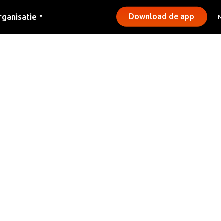
rganisatie
Download de app
▼
ntact
rs
emeentes