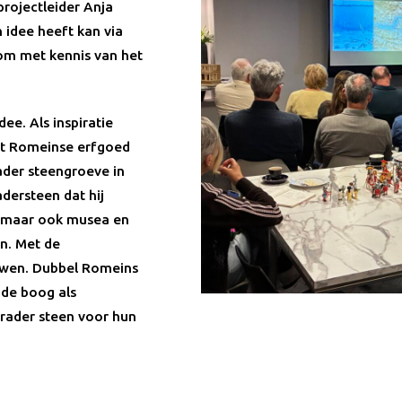
projectleider Anja
 idee heeft kan via
om met kennis van het
ee. Als inspiratie
het Romeinse erfgoed
ader steengroeve in
dersteen dat hij
, maar ook musea en
n. Met de
uwen. Dubbel Romeins
 de boog als
nrader steen voor hun