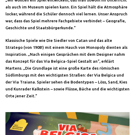
„Wir wollten ein Spiel entwickeln, das man sowohl im Unterricht
als auch im Museum spielen kann. Ein Spiel hält die Atmosphäre
locker, während die Schüler dennoch viel lernen. Unser Anspruch
war, dass das Spiel mehrere Fachgebiete verbindet – Geografie,
Geschichte und Staatsbürgerkunde.“
Klassische Spiele wie Die Siedler von Catan und das alte
Stratego (von 1908!) mit einem Hauch von Monopoly dienten als
Inspiration. „Nach einigen Gesprächen mit dem Designer nahm
das Konzept für das Via Belgica-Spiel Gestalt an“, erklärt
Martens. „Die Grundlage ist eine große Karte des römischen
Südlimburgs mit den wichtigsten Straßen: der Via Belgica und
der Via Traiana. Spieler sehen die Bodentypen – Löss, Sand, Kies
und Kunrader Kalkstein – sowie Flüsse, Bäche und die wichtigsten
Orte jener Zeit.“