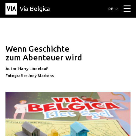
Via Belgica
Routen
DE
▼
Fahrradrouten
Wanderwege
Hörrouten
Veranstaltungen
Blog
▼
Wenn Geschichte
Freunde
Bildung
Rezept
Artikel
Über Via Belgica
▼
bildung
zum Abenteuer wird
Über Via Belgica
Der Reiseführer
Ausbildung
Forschung
Freunde
Organisation
▼
Autor: Harry Lindelauf
Fotografie: Jody Martens
Gemeinden
Kontakt
Presse