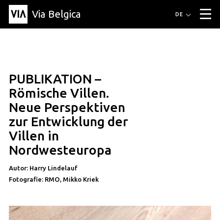
Via Belgica
Routen
DE
▼
Fahrradrouten
Wanderwege
Hörrouten
Veranstaltungen
Blog
▼
PUBLIKATION –
Freunde
Bildung
Rezept
Artikel
Über Via Belgica
▼
artikel
Römische Villen.
Über Via Belgica
Der Reiseführer
Ausbildung
Forschung
Freunde
Neue Perspektiven
Organisation
▼
zur Entwicklung der
Gemeinden
Kontakt
Presse
Villen in
Nordwesteuropa
Autor: Harry Lindelauf
Fotografie: RMO, Mikko Kriek