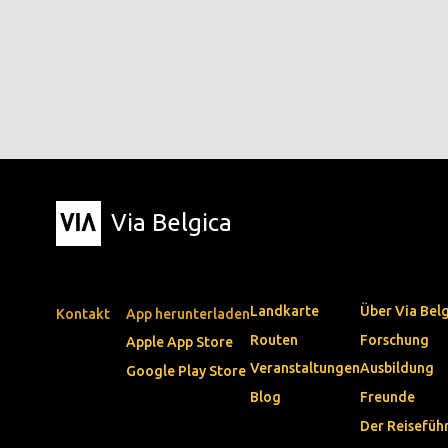
Via Belgica
Landkarte
Über Via Bel
Kontakt
App herunterladen
Routen
Forschung
Apple App Store
Veranstaltungen
Ausbildung
Google Play Store
Blog
Freunde
Der Reisefüh