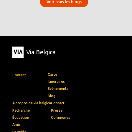
Voir tous les blogs
Via Belgica
Carte
Contact
Itinéraires
Événements
Blog
À propos de via belgica
Contact
Recherche
Presse
Éducation
Communes
Amis
Le guide