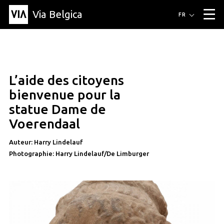
Via Belgica
Itinéraires
FR
▼
Itinéraires de randonnée
Itinéraires cyclables
Parcours d'écoute
Événements
Blog
▼
L’aide des citoyens
Éducation
Recette
Article
Amis
À propos de Via Belgica
▼
bienvenue pour la
À propos de via belgica
Recherche
Éducation
Le guide
Amis
statue Dame de
Organisation
▼
Voerendaal
Communes
Contact
Presse
Auteur: Harry Lindelauf
Photographie: Harry Lindelauf/De Limburger