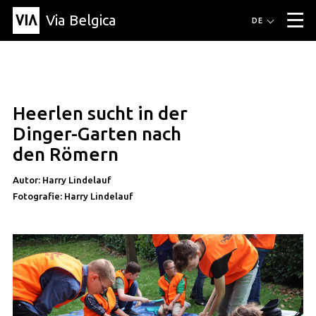
Via Belgica
Routen
DE
▼
Fahrradrouten
Wanderwege
Hörrouten
Veranstaltungen
Blog
▼
Heerlen sucht in der
Freunde
Bildung
Rezept
Artikel
Über Via Belgica
▼
Dinger-Garten nach
Über Via Belgica
Der Reiseführer
Ausbildung
Forschung
Freunde
den Römern
Organisation
▼
Autor: Harry Lindelauf
Gemeinden
Kontakt
Presse
Fotografie: Harry Lindelauf