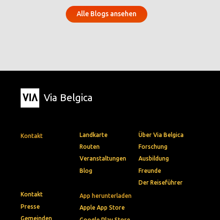
Alle Blogs ansehen
Via Belgica
Landkarte
Über Via Belgica
Kontakt
Routen
Forschung
Veranstaltungen
Ausbildung
Blog
Freunde
Der Reiseführer
Kontakt
App herunterladen
Presse
Apple App Store
Gemeinden
Google Play Store