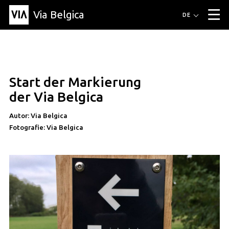
Via Belgica
Routen
DE
▼
Fahrradrouten
Wanderwege
Hörrouten
Veranstaltungen
Blog
▼
Start der Markierung
Freunde
Bildung
Rezept
Artikel
Über Via Belgica
▼
der Via Belgica
Über Via Belgica
Der Reiseführer
Ausbildung
Forschung
Freunde
Organisation
▼
Autor: Via Belgica
Fotografie: Via Belgica
Gemeinden
Kontakt
Presse