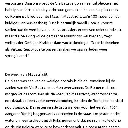
verborgen. Daarom wordt de Via Belgica op een aantal plekken met
behulp van Virtual Reality zichtbaar gemaakt. Eén van die plekken is
de Romeinse brug over de Maas in Maastricht, zo’n 100 meter van de
huidige Sint Servaasbrug. “Het is natuurlijk moeilijk om je voor te
stellen hoe de wereld van onze voorouders er eeuwen geleden uitzag,
maar die beleving wil de gemeente Maastricht wel bieden”, zegt
wethouder Gert-Jan Krabbendam van archeologie. “Door technieken
als Virtual Reality toe te passen, maken we ons verleden weer
springlevend.”
De wieg van Maastricht
De Maas was een van de weinige obstakels die de Romeinen bij de
aanleg van de Via Belgica moesten overwinnen. De Romeinse brug
mogen we daarom zien als de wieg van Maastricht, want zonder de
noodzaak tot een vaste oeververbinding hadden de Romeinen de stad
nooit gesticht. De resten van de brug werden voor het eerst in 1964
aangetroffen bij baggerwerkzaamheden in de Maas. De resten onder
water zijn een archeologisch Rijksmonument, dat nu in zijn volle glorie
op de Via Belgica website te bewonderen valt. De presentatie neemt