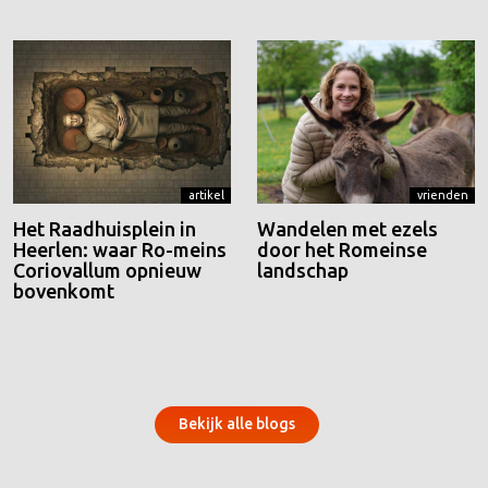
artikel
vrienden
Het Raadhuisplein in
Wandelen met ezels
Heerlen: waar Ro-meins
door het Romeinse
Coriovallum opnieuw
landschap
bovenkomt
Bekijk alle blogs