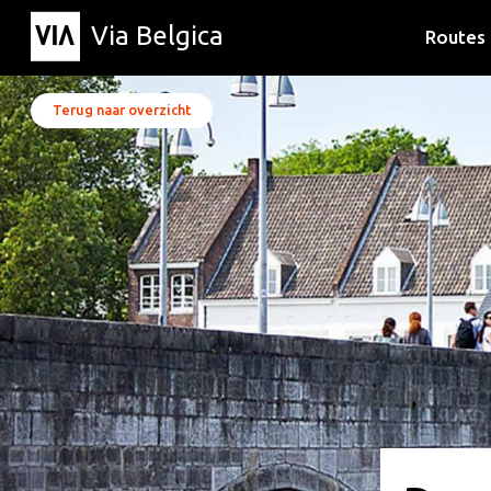
Via Belgica
Routes
Luisterr
Wandelr
Fietsrou
Terug naar overzicht