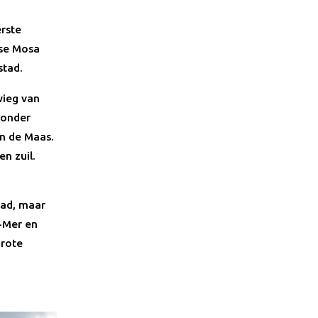
erste
nse Mosa
stad.
wieg van
 onder
an de Maas.
n zuil.
tad, maar
-Mer en
grote