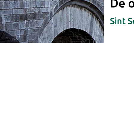
De 
Sint 