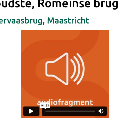
oudste, Romeinse brug
Servaasbrug, Maastricht