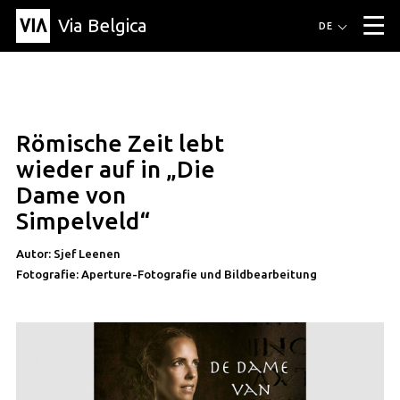
Via Belgica
Routen
DE
▼
Fahrradrouten
Wanderwege
Hörrouten
Veranstaltungen
Blog
▼
Römische Zeit lebt
Freunde
Bildung
Rezept
Artikel
Über Via Belgica
▼
wieder auf in „Die
Über Via Belgica
Der Reiseführer
Ausbildung
Forschung
Freunde
Dame von
Organisation
▼
Simpelveld“
Gemeinden
Kontakt
Presse
Autor: Sjef Leenen
Fotografie: Aperture-Fotografie und Bildbearbeitung