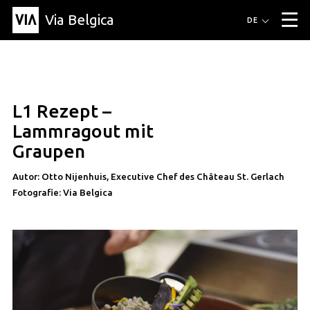
Via Belgica
Routen
DE
▼
Fahrradrouten
Wanderwege
Hörrouten
Veranstaltungen
Blog
▼
L1 Rezept –
Freunde
Bildung
Rezept
Artikel
Über Via Belgica
▼
rezept
Lammragout mit
Über Via Belgica
Der Reiseführer
Ausbildung
Forschung
Freunde
Graupen
Organisation
▼
Autor: Otto Nijenhuis, Executive Chef des Château St. Gerlach
Gemeinden
Kontakt
Presse
Fotografie: Via Belgica