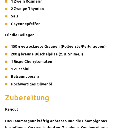
1 Zweig Rosmarin
2 Zweige Thymian
Salz
Cayennepfeffer
Für die Beilagen
150 g getrocknete Graupen (Rollgerste/Perlgraupen)
200 g braune Büschelpilze (z. B. Shimeji)
1 Rispe Cherrytomaten
1 Zucchini
Balsamicoessig
Hochwertiges Olivenöl
Zubereitung
Ragout
Das Lammragout kräftig anbraten und die Champignons
hinzufügen. Kurz weiterbraten. Zwiebeln, Knollensellerie,