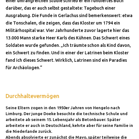
einer umfangreichen Studie schrieb er ein fundiertes Buch
darüber, das er auch selbst gestaltete: Tagebuch einer
Ausgrabung. Die Funde in Gerlachus sind bemerkenswert: etwa
die Tonschalen, die zeigen, dass das Kloster um 1794 ein
Militärhospital war. Vier Jahrhunderte zuvor lagerte hier das
13.000 Mann starke Heer Karls des Kühnen. Das Schwert eines
Soldaten wurde gefunden. „Ich träumte schon als Kind davon,
ein Schwert zu finden. Und in einer der Latrinen beim Kloster
fand ich dieses Schwert. Wirklich, Latrinen sind ein Paradies
für Archäologen.“
Durchhaltevermögen
Seine Eltern zogen in den 1950er Jahren von Hengelo nach
Limburg. Der junge Doeke besuchte die technische Schule und
arbeitete ab seinem 15. Lebensjahr als Betonbauer. Später
arbeitete er auch in Deutschland, kehrte aber für seine Familie in
die Niederlande zurück.
Abends absolvierte er zunächst die Mavo, später teilweise die