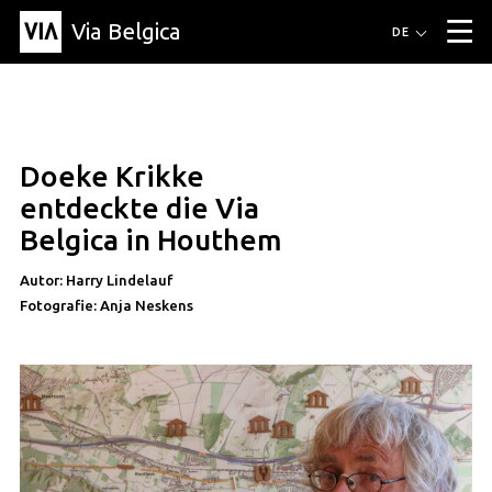
Via Belgica
Routen
DE
▼
Fahrradrouten
Wanderwege
Hörrouten
Veranstaltungen
Blog
▼
Doeke Krikke
Freunde
Bildung
Rezept
Artikel
Über Via Belgica
▼
artikel
entdeckte die Via
Über Via Belgica
Der Reiseführer
Ausbildung
Forschung
Freunde
Belgica in Houthem
Organisation
▼
Autor: Harry Lindelauf
Gemeinden
Kontakt
Presse
Fotografie: Anja Neskens