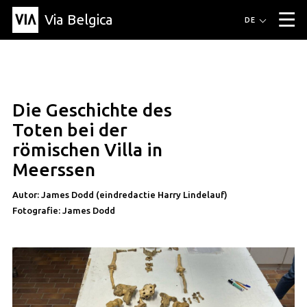
Via Belgica
Routen
DE
▼
Fahrradrouten
Wanderwege
Hörrouten
Veranstaltungen
Blog
▼
Die Geschichte des
Freunde
Bildung
Rezept
Artikel
Über Via Belgica
▼
artikel
Toten bei der
Über Via Belgica
Der Reiseführer
Ausbildung
Forschung
Freunde
römischen Villa in
Organisation
▼
Meerssen
Gemeinden
Kontakt
Presse
Autor: James Dodd (eindredactie Harry Lindelauf)
Fotografie: James Dodd