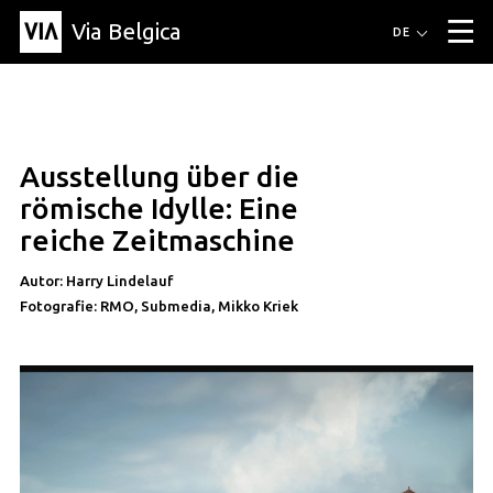
Via Belgica
Routen
DE
▼
Fahrradrouten
Wanderwege
Hörrouten
Veranstaltungen
Blog
▼
Ausstellung über die
Freunde
Bildung
Rezept
Artikel
Über Via Belgica
▼
römische Idylle: Eine
Über Via Belgica
Der Reiseführer
Ausbildung
Forschung
Freunde
reiche Zeitmaschine
Organisation
▼
Autor: Harry Lindelauf
Gemeinden
Kontakt
Presse
Fotografie: RMO, Submedia, Mikko Kriek