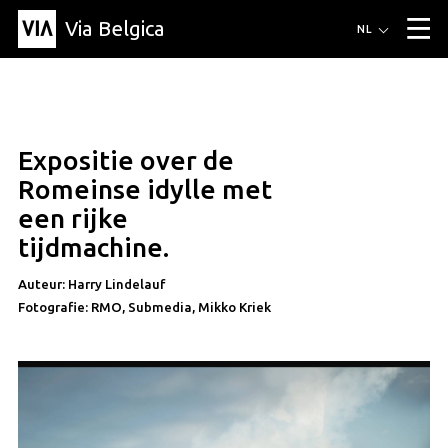
Via Belgica
Routes
NL
▼
Wandelroutes
Luisterroutes
Fietsroutes
Events
Blog
▼
Expositie over de
Vrienden
Educatie
Recept
Artikel
Over Via Belgica
▼
Romeinse idylle met
Over Via Belgica
Onderzoek
Vrienden
Educatie
De gids
een rijke
Organisatie
▼
tijdmachine.
Gemeentes
Contact
Pers
Auteur: Harry Lindelauf
Fotografie: RMO, Submedia, Mikko Kriek