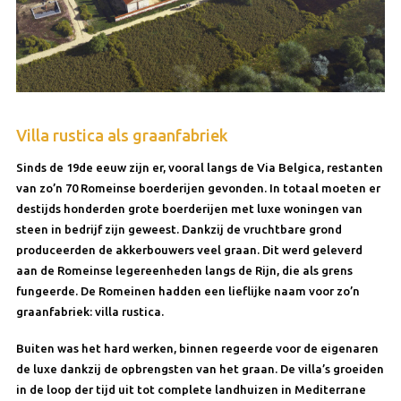
Villa rustica als graanfabriek
Sinds de 19de eeuw zijn er, vooral langs de Via Belgica, restanten
van zo’n 70 Romeinse boerderijen gevonden. In totaal moeten er
destijds honderden grote boerderijen met luxe woningen van
steen in bedrijf zijn geweest. Dankzij de vruchtbare grond
produceerden de akkerbouwers veel graan. Dit werd geleverd
aan de Romeinse legereenheden langs de Rijn, die als grens
fungeerde. De Romeinen hadden een lieflijke naam voor zo’n
graanfabriek: villa rustica.
Buiten was het hard werken, binnen regeerde voor de eigenaren
de luxe dankzij de opbrengsten van het graan. De villa’s groeiden
in de loop der tijd uit tot complete landhuizen in Mediterrane