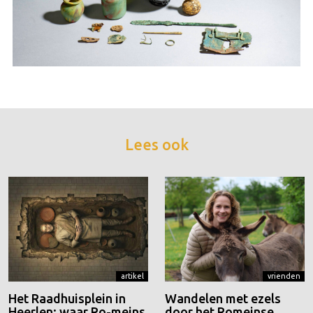
Lees ook
artikel
vrienden
Het Raadhuisplein in
Wandelen met ezels
Heerlen: waar Ro-meins
door het Romeinse