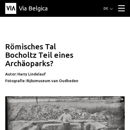
Via Belgica
Routen
DE
▼
Fahrradrouten
Wanderwege
Hörrouten
Veranstaltungen
Blog
▼
Römisches Tal
Freunde
Bildung
Rezept
Artikel
Über Via Belgica
▼
artikel
Bocholtz Teil eines
Über Via Belgica
Der Reiseführer
Ausbildung
Forschung
Freunde
Archäoparks?
Organisation
▼
Autor: Harry Lindelauf
Gemeinden
Kontakt
Presse
Fotografie: Rijksmuseum van Oudheden