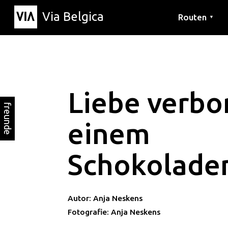
Via Belgica
Routen
▼
Hörrouten
Wanderwege
Fahrradrouten
Liebe verbo
freunde
einem
Schokolade
Autor: Anja Neskens
Fotografie: Anja Neskens