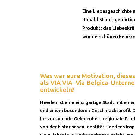
Eine Liebesgeschichte 
Ronald Stoot, gebürtig
Produkt: das Liebeskrü
wunderschönen Feinkost
Was war eure Motivation, diese
als VIA VIA–Via Belgica-Untern
entwickeln?
Heerlen ist eine einzigartige Stadt mit einer
und einem besonderen Geschmacksprofil. Di
hervorragende Gelegenheit, regionale Produ
von der historischen Identität Heerlens insp
viele Jahre in ’s-Hertogenbosch gelebt und 