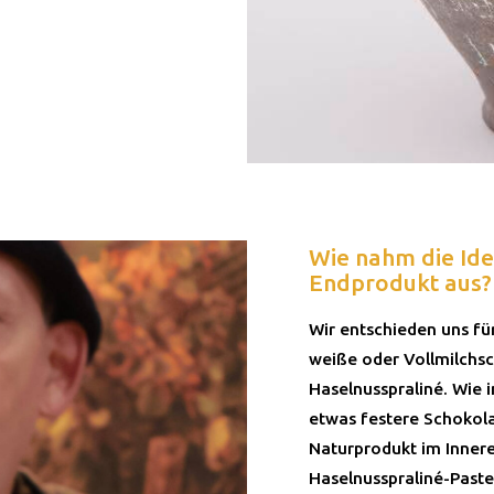
Wie nahm die Ide
Endprodukt aus?
Wir entschieden uns für
weiße oder Vollmilchsc
Haselnusspraliné. Wie 
etwas festere Schokola
Naturprodukt im Innere
Haselnusspraliné-Paste.