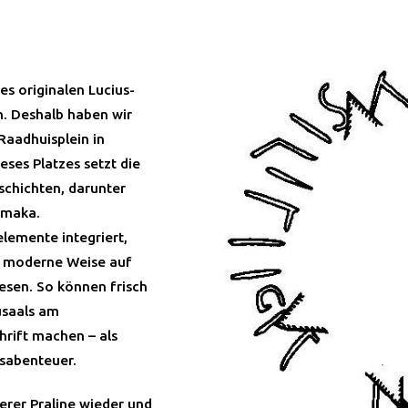
es originalen Lucius-
n. Deshalb haben wir
Raadhuisplein in
eses Platzes setzt die
chichten, darunter
Amaka.
elemente integriert,
f moderne Weise auf
esen. So können frisch
usaals am
hrift machen – als
sabenteuer.
serer Praline wieder und