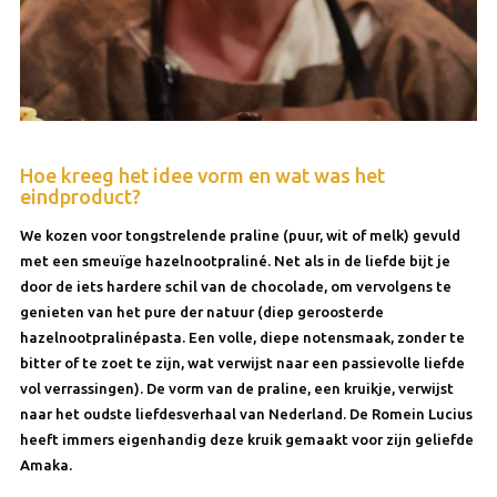
Hoe kreeg het idee vorm en wat was het
eindproduct?
We kozen voor tongstrelende praline (puur, wit of melk) gevuld
met een smeuïge hazelnootpraliné. Net als in de liefde bijt je
door de iets hardere schil van de chocolade, om vervolgens te
genieten van het pure der natuur (diep geroosterde
hazelnootpralinépasta. Een volle, diepe notensmaak, zonder te
bitter of te zoet te zijn, wat verwijst naar een passievolle liefde
vol verrassingen). De vorm van de praline, een kruikje, verwijst
naar het oudste liefdesverhaal van Nederland. De Romein Lucius
heeft immers eigenhandig deze kruik gemaakt voor zijn geliefde
Amaka.