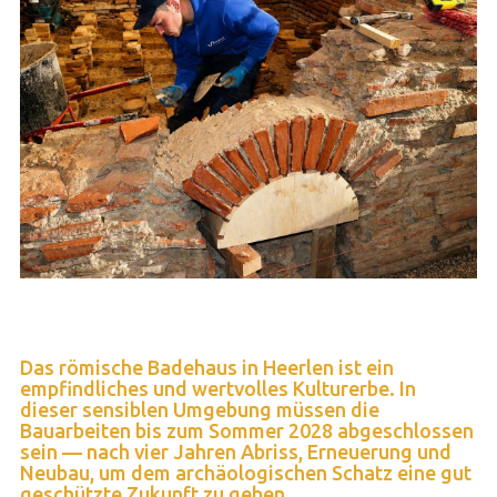
Das römische Badehaus in Heerlen ist ein
empfindliches und wertvolles Kulturerbe. In
dieser sensiblen Umgebung müssen die
Bauarbeiten bis zum Sommer 2028 abgeschlossen
sein — nach vier Jahren Abriss, Erneuerung und
Neubau, um dem archäologischen Schatz eine gut
geschützte Zukunft zu geben.