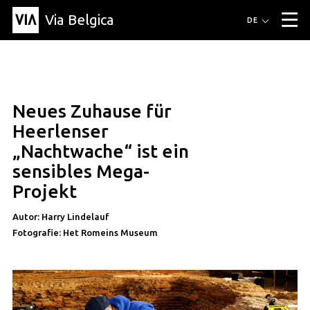
Via Belgica
Routen
DE
▼
Fahrradrouten
Wanderwege
Hörrouten
Veranstaltungen
Blog
▼
Neues Zuhause für
Freunde
Bildung
Rezept
Artikel
Über Via Belgica
▼
artikel
Heerlenser
Über Via Belgica
Der Reiseführer
Ausbildung
Forschung
Freunde
„Nachtwache“ ist ein
Organisation
▼
sensibles Mega-
Gemeinden
Kontakt
Presse
Projekt
Autor: Harry Lindelauf
Fotografie: Het Romeins Museum