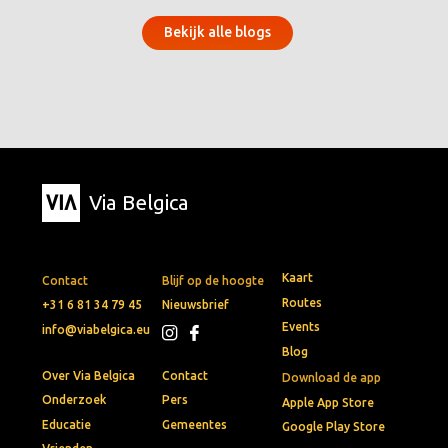
Bekijk alle blogs
Via Belgica
Kaart
Contact
Blijf op de hoogte
Routes
+31 6 81 34 79 45
Nieuwsbrief
Events
info@viabelgica.eu
Blog
Over Via Belgica
Contact
Download de app
Onderzoek
Pers
Apple App Store
Educatie
Gemeentes
Google Play Store