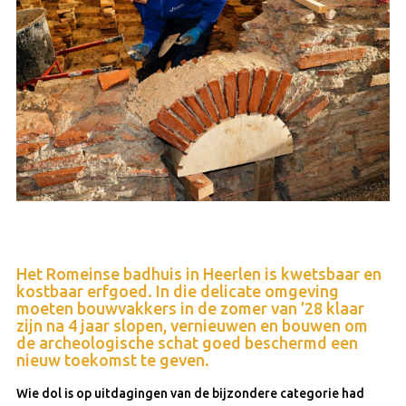
Het Romeinse badhuis in Heerlen is kwetsbaar en
kostbaar erfgoed. In die delicate omgeving
moeten bouwvakkers in de zomer van ’28 klaar
zijn na 4 jaar slopen, vernieuwen en bouwen om
de archeologische schat goed beschermd een
nieuw toekomst te geven.
Wie dol is op uitdagingen van de bijzondere categorie had