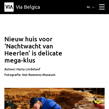
Via Belgica
Routes
NL
▼
Wandelroutes
Luisterroutes
Fietsroutes
Events
Blog
▼
Nieuw huis voor
Vrienden
Educatie
Recept
Artikel
Over Via Belgica
▼
artikel
‘Nachtwacht van
Over Via Belgica
Onderzoek
Vrienden
Educatie
De gids
Heerlen’ is delicate
Organisatie
▼
mega-klus
Gemeentes
Contact
Pers
Auteur: Harry Lindelauf
Fotografie: Het Romeins Museum