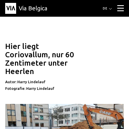
Via Belgica
Routen
DE
▼
Fahrradrouten
Wanderwege
Hörrouten
Veranstaltungen
Blog
▼
Hier liegt
Freunde
Bildung
Rezept
Artikel
Über Via Belgica
▼
Coriovallum, nur 60
Über Via Belgica
Der Reiseführer
Ausbildung
Forschung
Freunde
Zentimeter unter
Organisation
▼
Heerlen
Gemeinden
Kontakt
Presse
Autor: Harry Lindelauf
Fotografie: Harry Lindelauf