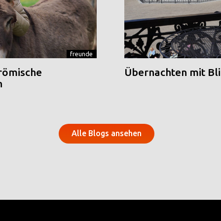
freunde
 römische
Übernachten mit Blic
n
Alle Blogs ansehen