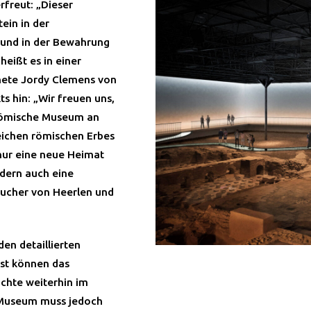
rfreut: „Dieser
ein in der
 und in der Bewahrung
eißt es in einer
nete Jordy Clemens von
s hin: „Wir freuen uns,
 Römische Museum an
eichen römischen Erbes
 nur eine neue Heimat
ndern auch eine
sucher von Heerlen und
en detaillierten
rst können das
chte weiterhin im
Museum muss jedoch