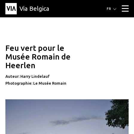
Via Belgica
Itinéraires
FR
▼
Itinéraires de randonnée
Itinéraires cyclables
Parcours d'écoute
Événements
Blog
▼
Feu vert pour le
Éducation
Recette
Article
Amis
À propos de Via Belgica
▼
Musée Romain de
À propos de via belgica
Recherche
Éducation
Le guide
Amis
Heerlen
Organisation
▼
Auteur: Harry Lindelauf
Communes
Contact
Presse
Photographie: Le Musée Romain