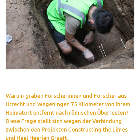
Warum graben Forscherinnen und Forscher aus
Utrecht und Wageningen 75 Kilometer von ihrem
Heimatort entfernt nach römischen Überresten?
Diese Frage stellt sich wegen der Verbindung
zwischen den Projekten Constructing the Limes
und Heel Heerlen Graaft.