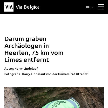
Via Belgica
Routen
DE
▼
Fahrradrouten
Wanderwege
Hörrouten
Veranstaltungen
Blog
▼
Darum graben
Freunde
Bildung
Rezept
Artikel
Über Via Belgica
▼
artikel
Archäologen in
Über Via Belgica
Der Reiseführer
Ausbildung
Forschung
Freunde
Heerlen, 75 km vom
Organisation
▼
Limes entfernt
Gemeinden
Kontakt
Presse
Autor: Harry Lindelauf
Fotografie: Harry Lindelauf von der Universität Utrecht.