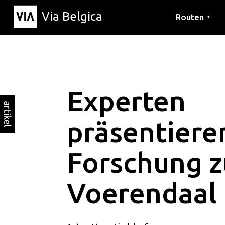
Via Belgica
Routen
▼
Hörrouten
Wanderwege
Fahrradrouten
Experten
artikel
präsentiere
Forschung zu
Voerendaal