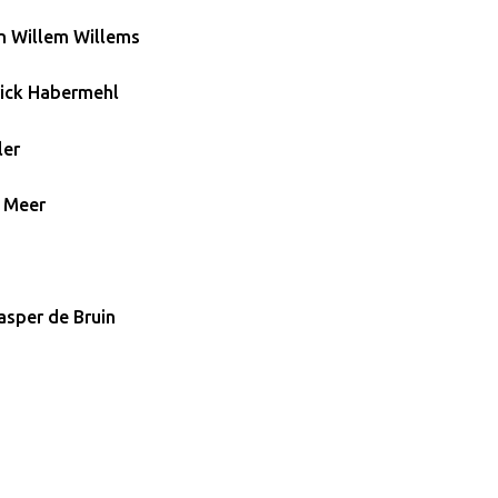
n Willem Willems
erick Habermehl
ler
r Meer
asper de Bruin