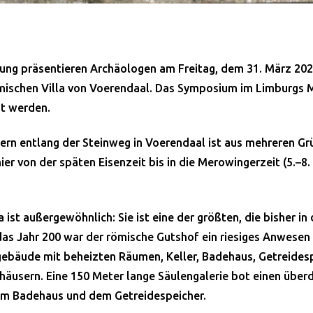
ung präsentieren Archäologen am Freitag, dem 31. März 2023
mischen Villa von Voerendaal. Das Symposium im Limburgs 
gt werden.
ldern entlang der Steinweg in Voerendaal ist aus mehreren G
er von der späten Eisenzeit bis in die Merowingerzeit (5.–
a ist außergewöhnlich: Sie ist eine der größten, die bisher i
s Jahr 200 war der römische Gutshof ein riesiges Anwesen 
ebäude mit beheizten Räumen, Keller, Badehaus, Getreidesp
äusern. Eine 150 Meter lange Säulengalerie bot einen übe
m Badehaus und dem Getreidespeicher.