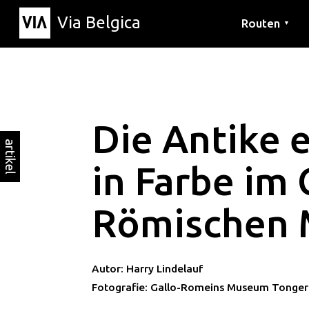
Via Belgica
Routen
▼
Hörrouten
Wanderwege
Fahrradrouten
Die Antike 
artikel
in Farbe im 
Römischen
Autor: Harry Lindelauf
Fotografie: Gallo-Romeins Museum Tonge